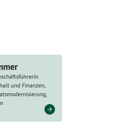
ammer
schäftsführerin
halt und Finanzen,
tsmodernisierung,
en