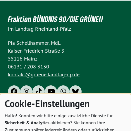
Fraktion BÜNDNIS 90/DIE GRÜNEN
im Landtag Rheinland-Pfalz
Pia Schellhammer, MdL
Kaiser-Friedrich-Straße 3
55116 Mainz
06131 / 208 3130
kontakt@gruene.landtag-rlp.de
Cookie-Einstellungen
Impressum
Datenschutz
Cookies
Hallo! Könnten wir bitte einige zusätzliche Dienste für
Sicherheit & Analytics
aktivieren? Sie können Ihre
Zustimmung später jederzeit ändern oder zurückziehen.