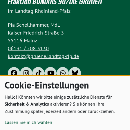
Fraktion BÜNDNIS 90/DIE GRÜNEN
im Landtag Rheinland-Pfalz
Pia Schellhammer, MdL
Kaiser-Friedrich-Straße 3
55116 Mainz
06131 / 208 3130
kontakt@gruene.landtag-rlp.de
Cookie-Einstellungen
Impressum
Datenschutz
Cookies
Hallo! Könnten wir bitte einige zusätzliche Dienste für
Sicherheit & Analytics
aktivieren? Sie können Ihre
Zustimmung später jederzeit ändern oder zurückziehen.
Lassen Sie mich wählen