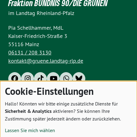
Fraktion BÜNDNIS 90/DIE GRÜNEN
im Landtag Rheinland-Pfalz
Pia Schellhammer, MdL
Kaiser-Friedrich-Straße 3
55116 Mainz
06131 / 208 3130
kontakt@gruene.landtag-rlp.de
Cookie-Einstellungen
Impressum
Datenschutz
Cookies
Hallo! Könnten wir bitte einige zusätzliche Dienste für
Sicherheit & Analytics
aktivieren? Sie können Ihre
Zustimmung später jederzeit ändern oder zurückziehen.
Lassen Sie mich wählen