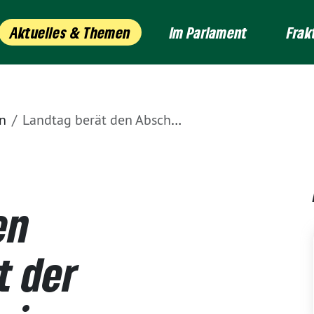
Aktuelles & Themen
Im Parlament
Frak
n
Landtag berät den Abschlussbericht der Enquete-Kommission „Kommunale Finanzen“
en
t der