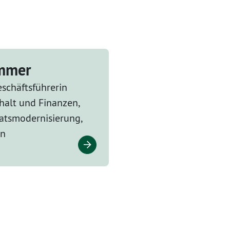
ammer
schäftsführerin
halt und Finanzen,
tsmodernisierung,
en