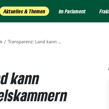
Aktuelles & Themen
Im Parlament
Frak
n
Transparenz: Land kann Vorbild für Handelskammern sein
nd kann
delskammern