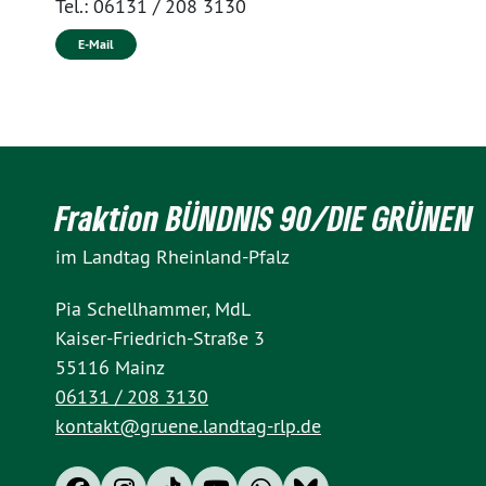
Tel.:
06131 / 208 3130
E-Mail
Fraktion BÜNDNIS 90/DIE GRÜNEN
im Landtag Rheinland-Pfalz
Pia Schellhammer, MdL
Kaiser-Friedrich-Straße 3
55116 Mainz
06131 / 208 3130
kontakt@gruene.landtag-rlp.de