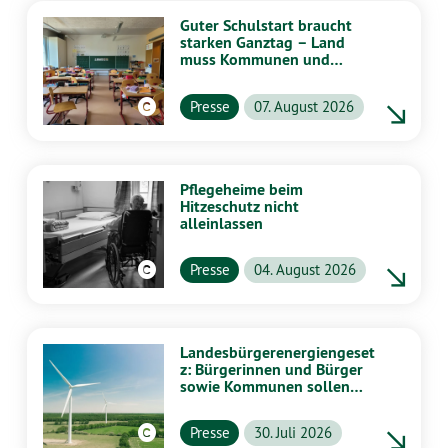
Guter Schulstart braucht
starken Ganztag – Land
muss Kommunen und
Schulen stärker
unterstützen
Presse
07. August 2026
Pflegeheime beim
Hitzeschutz nicht
alleinlassen
Presse
04. August 2026
Landesbürgerenergiengeset
z: Bürgerinnen und Bürger
sowie Kommunen sollen
stärker von Energiewende
profitieren
Presse
30. Juli 2026