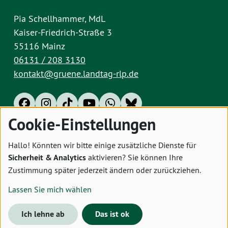
Pia Schellhammer, MdL
Kaiser-Friedrich-Straße 3
55116 Mainz
06131 / 208 3130
kontakt@gruene.landtag-rlp.de
Cookie-Einstellungen
Impressum
Datenschutz
Cookies
Hallo! Könnten wir bitte einige zusätzliche Dienste für
Sicherheit & Analytics
aktivieren? Sie können Ihre
Zustimmung später jederzeit ändern oder zurückziehen.
Lassen Sie mich wählen
Ich lehne ab
Das ist ok