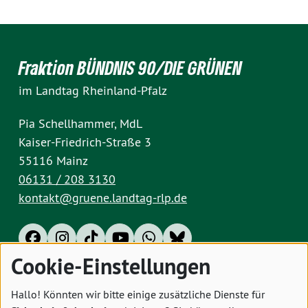
Fraktion BÜNDNIS 90/DIE GRÜNEN
im Landtag Rheinland-Pfalz
Pia Schellhammer, MdL
Kaiser-Friedrich-Straße 3
55116 Mainz
06131 / 208 3130
kontakt@gruene.landtag-rlp.de
Cookie-Einstellungen
Impressum
Datenschutz
Cookies
Hallo! Könnten wir bitte einige zusätzliche Dienste für