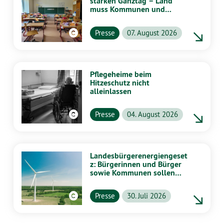
starken Ganztag – Land
muss Kommunen und
Schulen stärker
unterstützen
Presse
07. August 2026
Pflegeheime beim
Hitzeschutz nicht
alleinlassen
Presse
04. August 2026
Landesbürgerenergiengeset
z: Bürgerinnen und Bürger
sowie Kommunen sollen
stärker von Energiewende
profitieren
Presse
30. Juli 2026