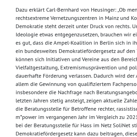
Dazu erklärt Carl-Bernhard von Heusinger: „Ob me
rechtsextreme Vernetzungszentren in Mainz und Ko
Demokratie steht derzeit unter Druck von rechts.
Ideologie etwas entgegenzusetzen, brauchen wir ein
es gut, dass die Ampel-Koalition in Berlin sich in 
ein bundesweites Demokratiefördergesetz auf den 
können sich Initiativen und Vereine aus den Berei
Vielfaltgestaltung, Extremismusprävention und poli
dauerhafte Förderung verlassen. Dadurch wird der 
allem die Gewinnung von qualifiziertem Fachpersona
insbesondere die Nachfrage nach Beratungsangebot
letzten Jahren stetig ansteigt, zeigen aktuelle Zahl
die Beratungsstelle für Betroffene rechter, rassist
m*power im vergangenen Jahr im Vergleich zu 2021
bei der Beratungsstelle für Hass im Netz SoliNet st
Demokratiefördergesetz kann dazu beitragen, diese