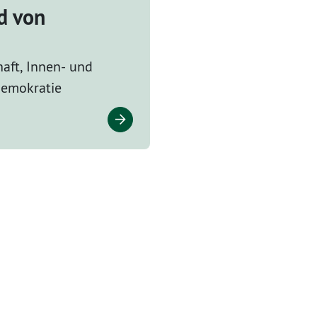
d von
haft, Innen- und
 Demokratie