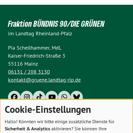
Fraktion BÜNDNIS 90/DIE GRÜNEN
im Landtag Rheinland-Pfalz
Pia Schellhammer, MdL
Kaiser-Friedrich-Straße 3
55116 Mainz
06131 / 208 3130
kontakt@gruene.landtag-rlp.de
Cookie-Einstellungen
Impressum
Datenschutz
Cookies
Hallo! Könnten wir bitte einige zusätzliche Dienste für
Sicherheit & Analytics
aktivieren? Sie können Ihre