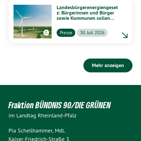
Landesbürgerenergiengeset
z: Bürgerinnen und Bürger
sowie Kommunen sollen
stärker von Energiewende
profitieren
Presse
30. Juli 2026
Mehr anzeigen
Fraktion BÜNDNIS 90/DIE GRÜNEN
im Landtag Rheinland-Pfalz
Pia Schellhammer, MdL
Kaiser-Friedrich-Straße 3