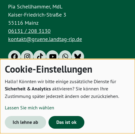
Pia Schellhammer, MdL
Kaiser-Friedrich-Straße 3
55116 Mainz
06131 / 208 3130
kontakt@gruene.landtag-rlp.de
Cookie-Einstellungen
Impressum
Datenschutz
Cookies
Hallo! Könnten wir bitte einige zusätzliche Dienste für
Sicherheit & Analytics
aktivieren? Sie können Ihre
Zustimmung später jederzeit ändern oder zurückziehen.
Lassen Sie mich wählen
Ich lehne ab
Das ist ok