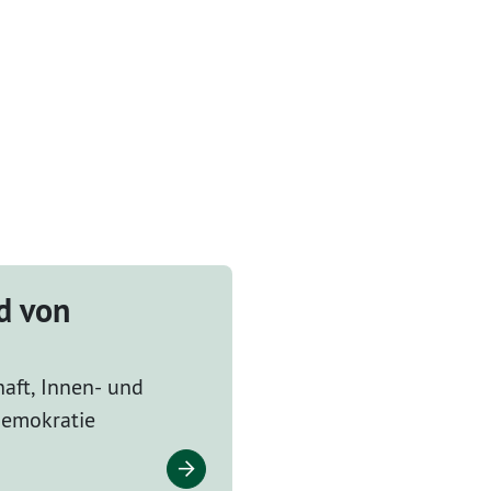
d von
haft, Innen- und
 Demokratie