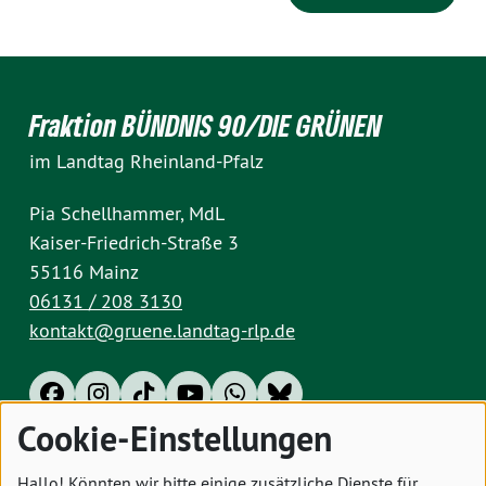
Fraktion BÜNDNIS 90/DIE GRÜNEN
im Landtag Rheinland-Pfalz
Pia Schellhammer, MdL
Kaiser-Friedrich-Straße 3
55116 Mainz
06131 / 208 3130
kontakt@gruene.landtag-rlp.de
Cookie-Einstellungen
Impressum
Datenschutz
Cookies
Hallo! Könnten wir bitte einige zusätzliche Dienste für