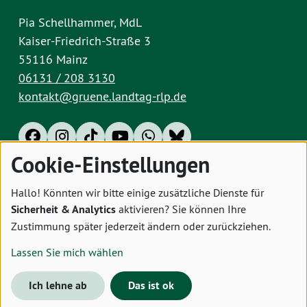
Pia Schellhammer, MdL
Kaiser-Friedrich-Straße 3
55116 Mainz
06131 / 208 3130
kontakt@gruene.landtag-rlp.de
Cookie-Einstellungen
Impressum
Datenschutz
Cookies
Hallo! Könnten wir bitte einige zusätzliche Dienste für
Sicherheit & Analytics
aktivieren? Sie können Ihre
Zustimmung später jederzeit ändern oder zurückziehen.
Lassen Sie mich wählen
Ich lehne ab
Das ist ok