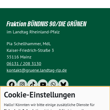
Fraktion BÜNDNIS 90/DIE GRÜNEN
im Landtag Rheinland-Pfalz
Pia Schellhammer, MdL
Kaiser-Friedrich-Straße 3
55116 Mainz
06131 / 208 3130
kontakt@gruene.landtag-rlp.de
Cookie-Einstellungen
Impressum
Datenschutz
Cookies
Hallo! Könnten wir bitte einige zusätzliche Dienste für