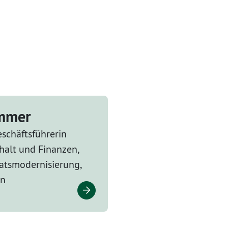
ammer
schäftsführerin
halt und Finanzen,
tsmodernisierung,
en