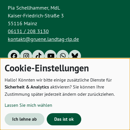
Pia Schellhammer, MdL
Kaiser-Friedrich-Straße 3
55116 Mainz
06131 / 208 3130
kontakt@gruene.landtag-rlp.de
Cookie-Einstellungen
Impressum
Datenschutz
Cookies
Hallo! Könnten wir bitte einige zusätzliche Dienste für
Sicherheit & Analytics
aktivieren? Sie können Ihre
Zustimmung später jederzeit ändern oder zurückziehen.
Lassen Sie mich wählen
Ich lehne ab
Das ist ok