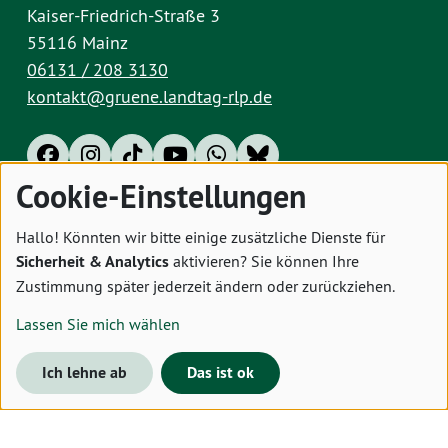
Kaiser-Friedrich-Straße 3
55116 Mainz
06131 / 208 3130
kontakt@gruene.landtag-rlp.de
Cookie-Einstellungen
Impressum
Datenschutz
Cookies
Hallo! Könnten wir bitte einige zusätzliche Dienste für
Sicherheit & Analytics
aktivieren? Sie können Ihre
Zustimmung später jederzeit ändern oder zurückziehen.
Lassen Sie mich wählen
Ich lehne ab
Das ist ok