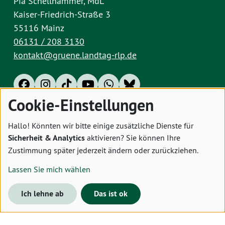
Pia Schellhammer, MdL
Kaiser-Friedrich-Straße 3
55116 Mainz
06131 / 208 3130
kontakt@gruene.landtag-rlp.de
Cookie-Einstellungen
Impressum
Datenschutz
Cookies
Hallo! Könnten wir bitte einige zusätzliche Dienste für
Sicherheit & Analytics
aktivieren? Sie können Ihre
Zustimmung später jederzeit ändern oder zurückziehen.
Lassen Sie mich wählen
Ich lehne ab
Das ist ok