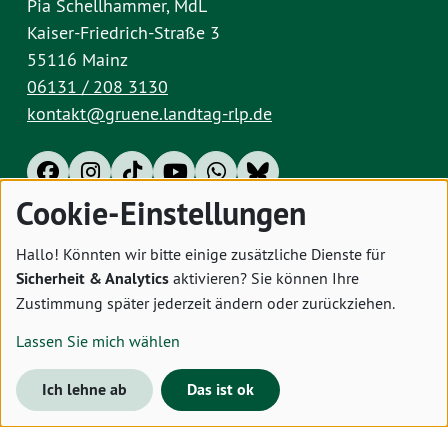
Pia Schellhammer, MdL
Kaiser-Friedrich-Straße 3
55116 Mainz
06131 / 208 3130
kontakt@gruene.landtag-rlp.de
Cookie-Einstellungen
Impressum
Datenschutz
Cookies
Hallo! Könnten wir bitte einige zusätzliche Dienste für
Sicherheit & Analytics
aktivieren? Sie können Ihre
Zustimmung später jederzeit ändern oder zurückziehen.
Lassen Sie mich wählen
Ich lehne ab
Das ist ok