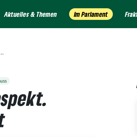
Aktuelles & Themen
Im Parlament
Frak
huss
spekt.
t