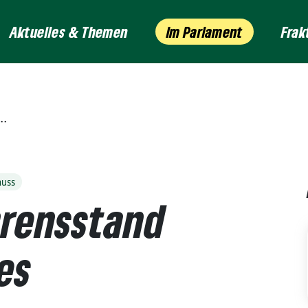
Aktuelles & Themen
Im Parlament
Frak
huss
hrensstand
es