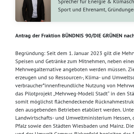
Sprecher für Energie & Klimasch
Sport und Ehrenamt, Gründunge
Antrag der Fraktion BÜNDNIS 90/DIE GRÜNEN nach
Begründung: Seit dem 1. Januar 2023 gilt die Mehr
Speisen und Getränke zum Mitnehmen, neben einer
Mehrwegalternative angeboten werden müssen. Ziel
erzeugen und so Ressourcen-, Klima- und Umweltsc
verbraucher*innenfreundliche Nutzung von Mehrwe
das Pilotprojekt „Mehrweg-Modell Stadt“ in den St
somit möglichst flächendeckende Rücknahmestrukt
den ausgebenden Betrieben etabliert werden. Unte
Landwirtschafts- und Umweltministerium Hessen,
Pfalz sowie den Städten Wiesbaden und Mainz. Die
und der Umwelt-Campus Birkenfeld begleiten das Pr