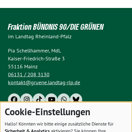
Fraktion BÜNDNIS 90/DIE GRÜNEN
im Landtag Rheinland-Pfalz
Pia Schellhammer, MdL
Kaiser-Friedrich-Straße 3
55116 Mainz
06131 / 208 3130
kontakt@gruene.landtag-rlp.de
Cookie-Einstellungen
Impressum
Datenschutz
Cookies
Hallo! Könnten wir bitte einige zusätzliche Dienste für
Sicherheit & Analytics
aktivieren? Sie können Ihre