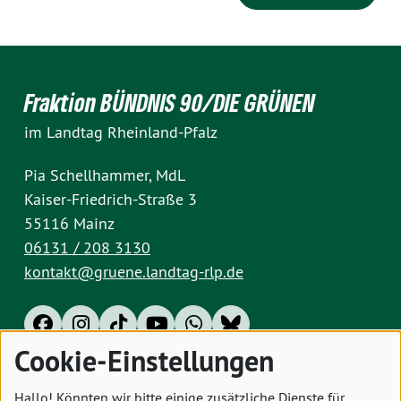
Fraktion BÜNDNIS 90/DIE GRÜNEN
im Landtag Rheinland-Pfalz
Pia Schellhammer, MdL
Kaiser-Friedrich-Straße 3
55116 Mainz
06131 / 208 3130
kontakt@gruene.landtag-rlp.de
Cookie-Einstellungen
Impressum
Datenschutz
Cookies
Hallo! Könnten wir bitte einige zusätzliche Dienste für