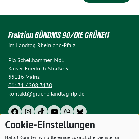
Fraktion BÜNDNIS 90/DIE GRÜNEN
im Landtag Rheinland-Pfalz
Pia Schellhammer, MdL
Kaiser-Friedrich-Straße 3
55116 Mainz
06131 / 208 3130
kontakt@gruene.landtag-rlp.de
Cookie-Einstellungen
Impressum
Datenschutz
Cookies
Hallo! Könnten wir bitte einige zusätzliche Dienste für