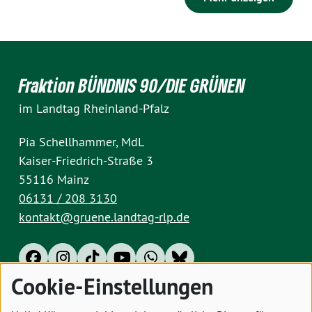
Fraktion BÜNDNIS 90/DIE GRÜNEN
im Landtag Rheinland-Pfalz
Pia Schellhammer, MdL
Kaiser-Friedrich-Straße 3
55116 Mainz
06131 / 208 3130
kontakt@gruene.landtag-rlp.de
Cookie-Einstellungen
Impressum
Datenschutz
Cookies