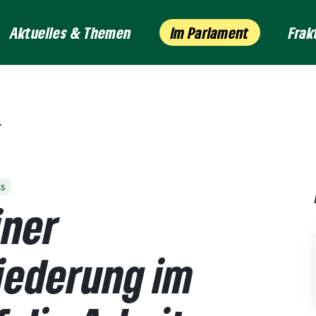
Aktuelles & Themen
Im Parlament
Frak
ss
iner
iederung im