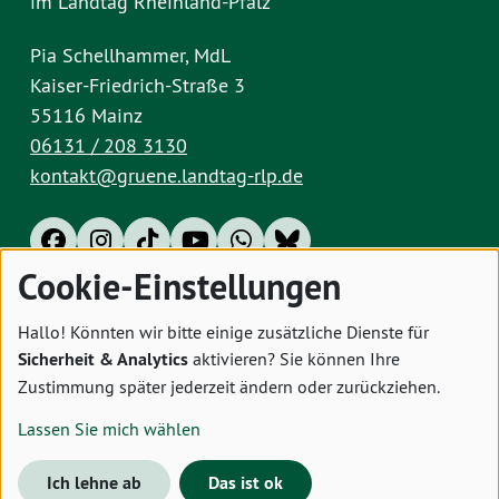
im Landtag Rheinland-Pfalz
Pia Schellhammer, MdL
Kaiser-Friedrich-Straße 3
55116 Mainz
06131 / 208 3130
kontakt@gruene.landtag-rlp.de
Cookie-Einstellungen
Impressum
Datenschutz
Cookies
Hallo! Könnten wir bitte einige zusätzliche Dienste für
Sicherheit & Analytics
aktivieren? Sie können Ihre
Zustimmung später jederzeit ändern oder zurückziehen.
Lassen Sie mich wählen
Ich lehne ab
Das ist ok