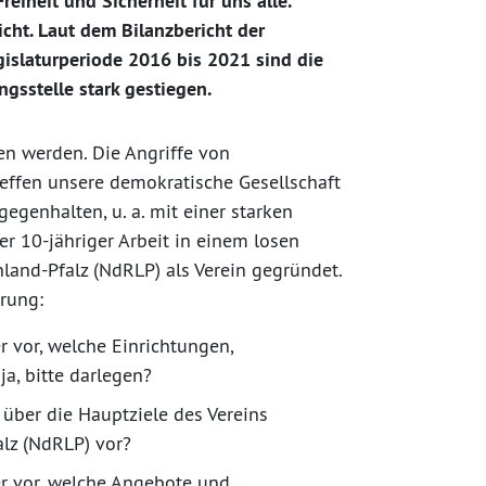
eiheit und Sicherheit für uns alle.
icht. Laut dem Bilanzbericht der
gislaturperiode 2016 bis 2021 sind die
gsstelle stark gestiegen.
en werden. Die Angriffe von
reffen unsere demokratische Gesellschaft
egenhalten, u. a. mit einer starken
er 10-jähriger Arbeit in einem losen
land-Pfalz (NdRLP) als Verein gegründet.
rung:
 vor, welche Einrichtungen,
ja, bitte darlegen?
über die Hauptziele des Vereins
alz (NdRLP) vor?
r vor, welche Angebote und