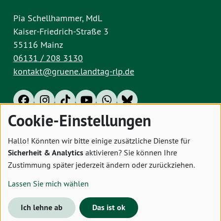
Pia Schellhammer, MdL
Kaiser-Friedrich-Straße 3
55116 Mainz
06131 / 208 3130
kontakt@gruene.landtag-rlp.de
Cookie-Einstellungen
Impressum
Datenschutz
Cookies
Hallo! Könnten wir bitte einige zusätzliche Dienste für
Sicherheit & Analytics
aktivieren? Sie können Ihre
Zustimmung später jederzeit ändern oder zurückziehen.
Lassen Sie mich wählen
Ich lehne ab
Das ist ok