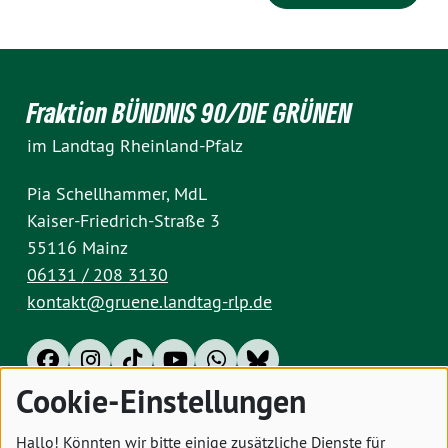
Fraktion BÜNDNIS 90/DIE GRÜNEN
im Landtag Rheinland-Pfalz
Pia Schellhammer, MdL
Kaiser-Friedrich-Straße 3
55116 Mainz
06131 / 208 3130
kontakt@gruene.landtag-rlp.de
Cookie-Einstellungen
Impressum
Datenschutz
Cookies
Hallo! Könnten wir bitte einige zusätzliche Dienste für