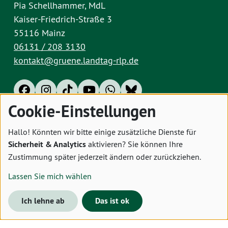
Pia Schellhammer, MdL
Kaiser-Friedrich-Straße 3
55116 Mainz
06131 / 208 3130
kontakt@gruene.landtag-rlp.de
Cookie-Einstellungen
Impressum
Datenschutz
Cookies
Hallo! Könnten wir bitte einige zusätzliche Dienste für
Sicherheit & Analytics
aktivieren? Sie können Ihre
Zustimmung später jederzeit ändern oder zurückziehen.
Lassen Sie mich wählen
Ich lehne ab
Das ist ok