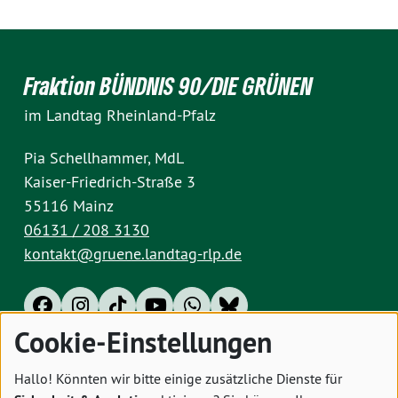
Fraktion BÜNDNIS 90/DIE GRÜNEN
im Landtag Rheinland-Pfalz
Pia Schellhammer, MdL
Kaiser-Friedrich-Straße 3
55116 Mainz
06131 / 208 3130
kontakt@gruene.landtag-rlp.de
Cookie-Einstellungen
Impressum
Datenschutz
Cookies
Hallo! Könnten wir bitte einige zusätzliche Dienste für