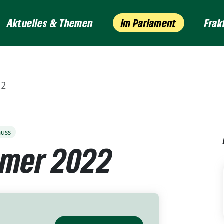
Aktuelles & Themen
Im Parlament
Frak
22
huss
mmer 2022