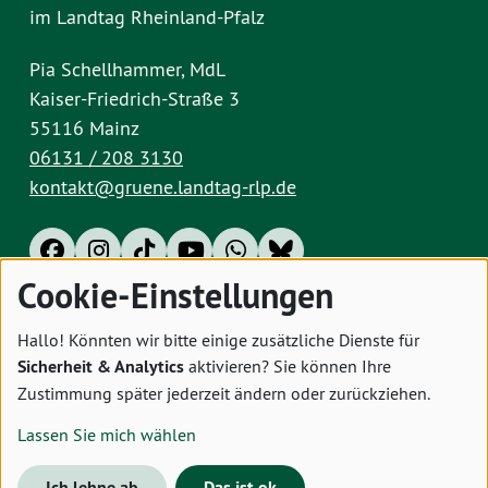
im Landtag Rheinland-Pfalz
Pia Schellhammer, MdL
Kaiser-Friedrich-Straße 3
55116 Mainz
06131 / 208 3130
kontakt@gruene.landtag-rlp.de
Cookie-Einstellungen
Impressum
Datenschutz
Cookies
Hallo! Könnten wir bitte einige zusätzliche Dienste für
Sicherheit & Analytics
aktivieren? Sie können Ihre
Zustimmung später jederzeit ändern oder zurückziehen.
Lassen Sie mich wählen
Ich lehne ab
Das ist ok