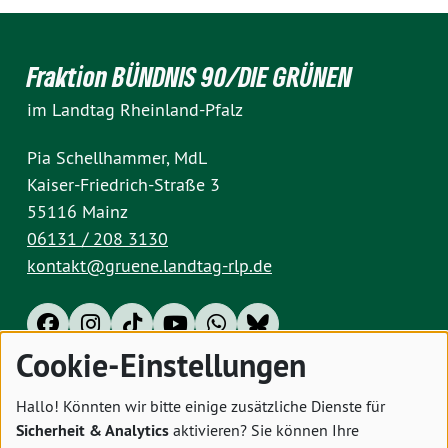
Fraktion BÜNDNIS 90/DIE GRÜNEN
im Landtag Rheinland-Pfalz
Pia Schellhammer, MdL
Kaiser-Friedrich-Straße 3
55116 Mainz
06131 / 208 3130
kontakt@gruene.landtag-rlp.de
Cookie-Einstellungen
Impressum
Datenschutz
Cookies
Hallo! Könnten wir bitte einige zusätzliche Dienste für
Sicherheit & Analytics
aktivieren? Sie können Ihre