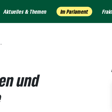
Aktuelles & Themen
Im Parlament
Frak
len und
e