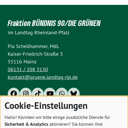
Fraktion BÜNDNIS 90/DIE GRÜNEN
im Landtag Rheinland-Pfalz
Pia Schellhammer, MdL
Kaiser-Friedrich-Straße 3
55116 Mainz
06131 / 208 3130
kontakt@gruene.landtag-rlp.de
Cookie-Einstellungen
Impressum
Datenschutz
Cookies
Hallo! Könnten wir bitte einige zusätzliche Dienste für
Sicherheit & Analytics
aktivieren? Sie können Ihre