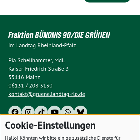
Fraktion BÜNDNIS 90/DIE GRÜNEN
im Landtag Rheinland-Pfalz
Pia Schellhammer, MdL
Kaiser-Friedrich-Straße 3
55116 Mainz
06131 / 208 3130
kontakt@gruene.landtag-rlp.de
Cookie-Einstellungen
Impressum
Datenschutz
Cookies
Hallo! Könnten wir bitte einige zusätzliche Dienste für