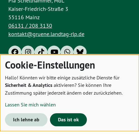
Pia Schellhammer, MdL
Kaiser-Friedrich-Straße 3
55116 Mainz
06131 / 208 3130
kontakt@gruene.landtag-rlp.de
Cookie-Einstellungen
Impressum
Datenschutz
Cookies
Hallo! Könnten wir bitte einige zusätzliche Dienste für
Sicherheit & Analytics
aktivieren? Sie können Ihre
Zustimmung später jederzeit ändern oder zurückziehen.
Lassen Sie mich wählen
Ich lehne ab
Das ist ok