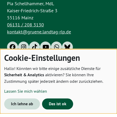
Pia Schellhammer, MdL
Kaiser-Friedrich-Straße 3
55116 Mainz
06131 / 208 3130
kontakt@gruene.landtag-rlp.de
Cookie-Einstellungen
Impressum
Datenschutz
Cookies
Hallo! Könnten wir bitte einige zusätzliche Dienste für
Sicherheit & Analytics
aktivieren? Sie können Ihre
Zustimmung später jederzeit ändern oder zurückziehen.
Lassen Sie mich wählen
Ich lehne ab
Das ist ok