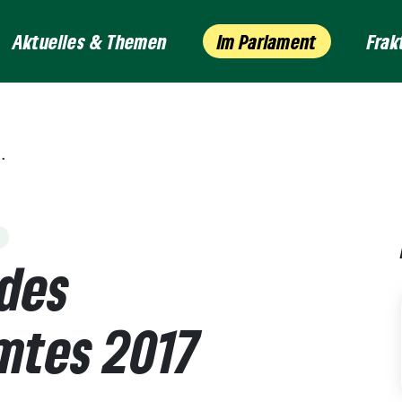
Aktuelles & Themen
Im Parlament
Frak
s
 des
tes 2017