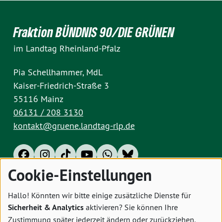
Fraktion BÜNDNIS 90/DIE GRÜNEN
im Landtag Rheinland-Pfalz
Pia Schellhammer, MdL
Kaiser-Friedrich-Straße 3
55116 Mainz
06131 / 208 3130
kontakt@gruene.landtag-rlp.de
Cookie-Einstellungen
Impressum
Datenschutz
Cookies
Hallo! Könnten wir bitte einige zusätzliche Dienste für
Sicherheit & Analytics
aktivieren? Sie können Ihre
Zustimmung später jederzeit ändern oder zurückziehen.