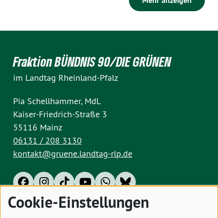
Mehr anzeigen
Fraktion BÜNDNIS 90/DIE GRÜNEN
im Landtag Rheinland-Pfalz
Pia Schellhammer, MdL
Kaiser-Friedrich-Straße 3
55116 Mainz
06131 / 208 3130
kontakt@gruene.landtag-rlp.de
Cookie-Einstellungen
Impressum
Datenschutz
Cookies