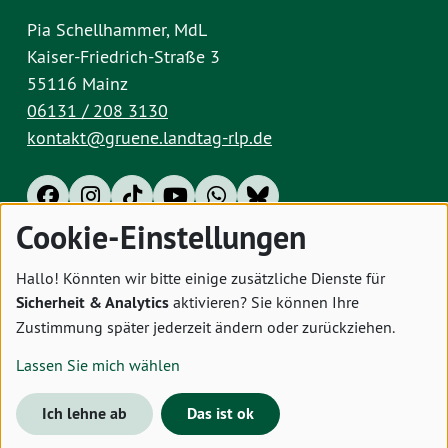
Pia Schellhammer, MdL
Kaiser-Friedrich-Straße 3
55116 Mainz
06131 / 208 3130
kontakt@gruene.landtag-rlp.de
Cookie-Einstellungen
Impressum
Datenschutz
Cookies
Hallo! Könnten wir bitte einige zusätzliche Dienste für
Sicherheit & Analytics
aktivieren? Sie können Ihre
Zustimmung später jederzeit ändern oder zurückziehen.
Lassen Sie mich wählen
Ich lehne ab
Das ist ok