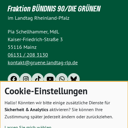
Fraktion BÜNDNIS 90/DIE GRÜNEN
im Landtag Rheinland-Pfalz
Pia Schellhammer, MdL
Kaiser-Friedrich-Straße 3
55116 Mainz
06131 / 208 3130
kontakt@gruene.landtag-rlp.de
Cookie-Einstellungen
Impressum
Datenschutz
Cookies
Hallo! Könnten wir bitte einige zusätzliche Dienste für
Sicherheit & Analytics
aktivieren? Sie können Ihre
Zustimmung später jederzeit ändern oder zurückziehen.
Lassen Sie mich wählen